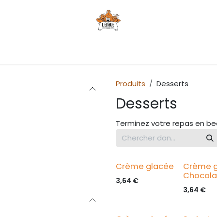
Évènements
Nos réseaux
Nous contacter
Produits
Desserts
Desserts
Terminez votre repas en bea
Crème glacée
Crème g
Chocola
3,64
€
3,64
€