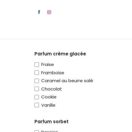
Se rendre au contenu
Accueil
Guinguette mobile
Camping
Parfum crème glacée
Fraise
Framboise
Caramel au beurre salé
Chocolat
Cookie
Vanille
Parfum sorbet