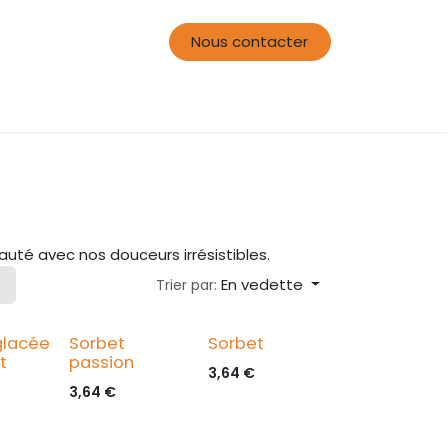
Nous contacter
uté avec nos douceurs irrésistibles.
En vedette
Trier par:
lacée
Sorbet
Sorbet
t
passion
3,64
€
3,64
€